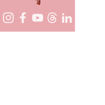
+90 216 302 40 02
Bağdat Caddesi Kazım Özalp Sokak
No:17
Şaşkınbakkal / Kadıköy / İstanbul
Barbaros, Mimar Sinan Cd. No:121-1,
34746 Ataşehir/İstanbul
SİTE HARİTASI
ANASAYFA
KURUMSAL