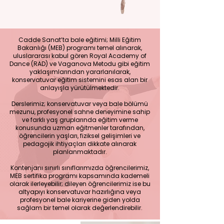
Cadde Sanat’ta bale eğitimi; Milli Eğitim
Bakanlığı (MEB) programı temel alınarak,
uluslararası kabul gören Royal Academy of
Dance (RAD) ve Vaganova Metodu gibi eğitim
yaklaşımlarından yararlanılarak,
konservatuvar eğitim sistemini esas alan bir
anlayışla yürütülmektedir.
Derslerimiz; konservatuvar veya bale bölümü
mezunu, profesyonel sahne deneyimine sahip
ve farklı yaş gruplarında eğitim verme
konusunda uzman eğitmenler tarafından,
öğrencilerin yaşları, fiziksel gelişimleri ve
pedagojik ihtiyaçları dikkate alınarak
planlanmaktadır.
Kontenjanı sınırlı sınıflarımızda öğrencilerimiz,
MEB sertifika programı kapsamında kademeli
olarak ilerleyebilir; dileyen öğrencilerimiz ise bu
altyapıyı konservatuvar hazırlığına veya
profesyonel bale kariyerine giden yolda
sağlam bir temel olarak değerlendirebilir.