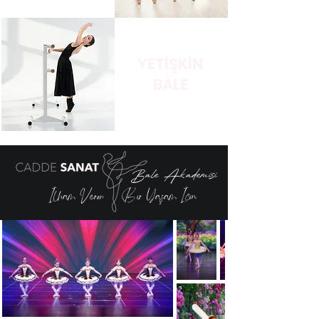
YETİŞKİN
BALE
Bale Akademisi
İlham Veren
Bir Yaşam İçin