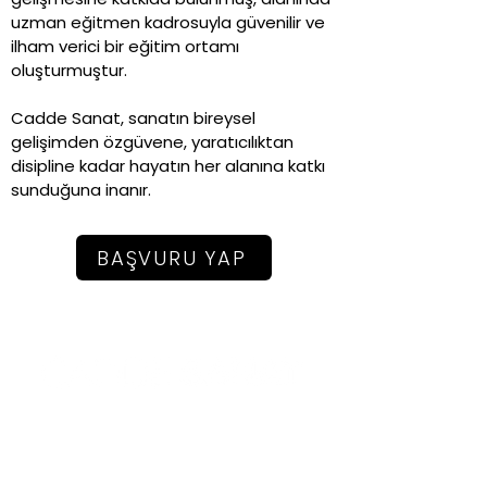
uzman eğitmen kadrosuyla güvenilir ve
ilham verici bir eğitim ortamı
oluşturmuştur.
Cadde Sanat, sanatın bireysel
gelişimden özgüvene, yaratıcılıktan
disipline kadar hayatın her alanına katkı
sunduğuna inanır.
BAŞVURU YAP
+90 216 302 40 02
Bağdat Caddesi Kazım Özalp Sokak
No:17