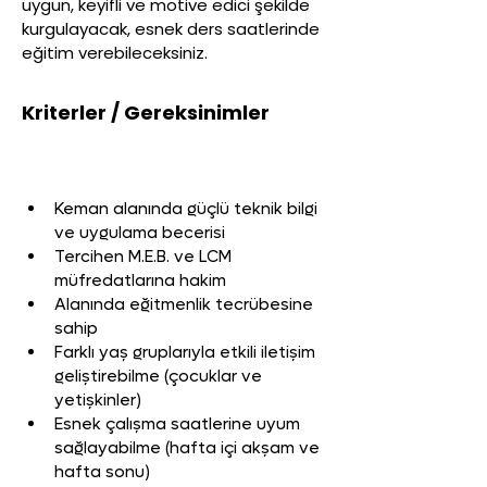
uygun, keyifli ve motive edici şekilde
kurgulayacak, esnek ders saatlerinde
eğitim verebileceksiniz.
Kriterler / Gereksinimler
Keman alanında güçlü teknik bilgi 
ve uygulama becerisi
Tercihen M.E.B. ve LCM 
müfredatlarına hakim
Alanında eğitmenlik tecrübesine 
sahip
Farklı yaş gruplarıyla etkili iletişim 
geliştirebilme (çocuklar ve 
yetişkinler)
Esnek çalışma saatlerine uyum 
sağlayabilme (hafta içi akşam ve 
hafta sonu)