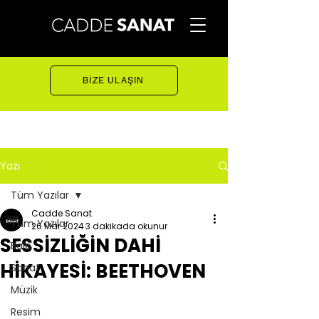
BİZE ULAŞIN
Yazı
Tüm Yazılar
Cadde Sanat
Tüm Yazılar
26 Mar 2024
3 dakikada okunur
SESSİZLİĞİN DAHİ
Bale
HİKAYESİ: BEETHOVEN
Sanat
Müzik
Resim