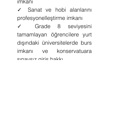
imkanı
✓ 
Sanat ve hobi alanlarını 
profesyonelleştirme imkanı
✓ 
Grade 8 seviyesini 
tamamlayan öğrencilere yurt 
dışındaki üniversitelerde burs 
imkanı ve konservatuara 
sınavsız giriş hakkı
✓ 
Diploma sınavlarının 
başarılı verilmesi ile eğitmenlik 
imkanı
✓ 
Geliştirilmiş ve 
düzenlenmiş repertuar 
seçeneği ile akredite bir 
değerlendirme sistemine tabi 
tutulma imkanı