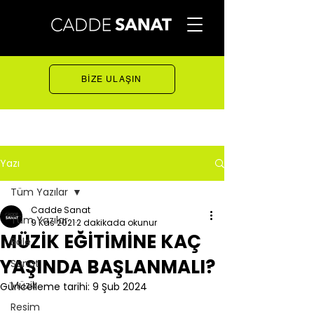
BİZE ULAŞIN
Yazı
Tüm Yazılar
Cadde Sanat
Tüm Yazılar
9 Kas 2021
2 dakikada okunur
MÜZİK EĞİTİMİNE KAÇ
Bale
YAŞINDA BAŞLANMALI?
Sanat
Müzik
Güncelleme tarihi:
9 Şub 2024
Resim